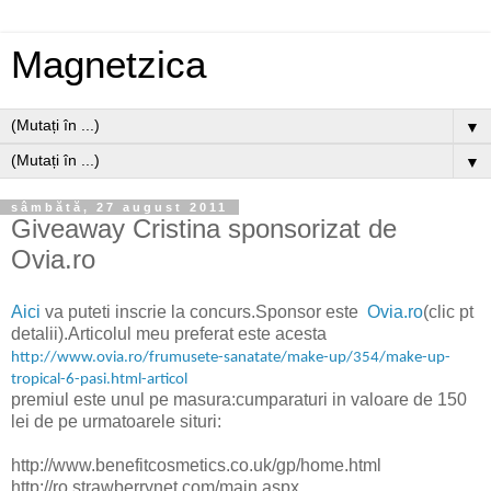
Magnetzica
▼
▼
sâmbătă, 27 august 2011
Giveaway Cristina sponsorizat de
Ovia.ro
Aici
va puteti inscrie la concurs.Sponsor este
Ovia.ro
(clic pt
detalii).Articolul meu preferat este acesta
http://www.ovia.ro/frumusete-sanatate/make-up/354/make-up-
tropical-6-pasi.html-articol
premiul este unul pe masura:
cumparaturi in valoare de 150
lei de pe urmatoarele situri:
http://www.benefitcosmetics.co.uk/gp/home.html
http://ro.strawberrynet.com/main.aspx