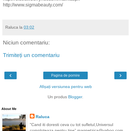
http://www.sigmabeauty.com/
Raluca
la
03:02
Niciun comentariu:
Trimiteți un comentariu
‹
›
Pagina de pornire
Afișați versiunea pentru web
Un produs
Blogger
.
About Me
Raluca
"Cand iti doresti ceva cu tot sufletul,Universul
comploteaza pentru tine” magnetzica@yahoo.com